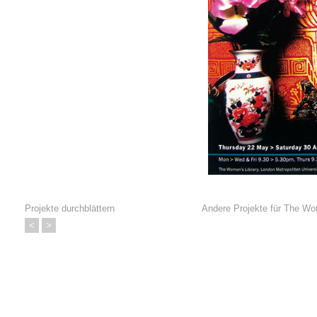
Projekte durchblättern
Andere Projekte für
The Wom
<
>