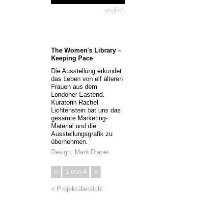
english
The Women's Library –
Keeping Pace
Die Ausstellung erkundet
das Leben von elf älteren
Frauen aus dem
Londoner Eastend.
Kuratorin Rachel
Lichtenstein bat uns das
gesamte Marketing-
Material und die
Ausstellungsgrafik zu
übernehmen.
Design: Mark Diaper
<
1
von
4
>
< Projektübersicht