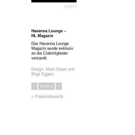
english
Havanna Lounge –
HL Magazin
Das Havanna Lounge
Magazin wurde exklusiv
an die Clubmitglieder
versandt.
Design: Mark Diaper and
Birgit Eggers
<
1
von
1
>
< Projektübersicht