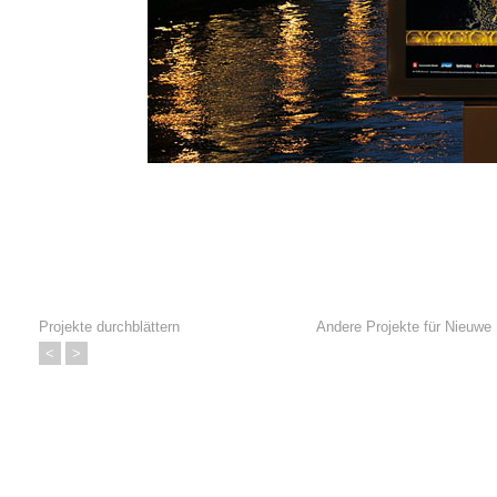
Projekte durchblättern
Andere Projekte für
Nieuwe 
<
>